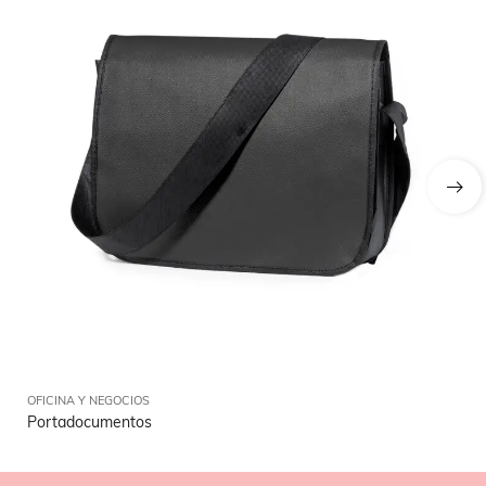
OFICINA Y NEGOCIOS
OFI
Portadocumentos
Id