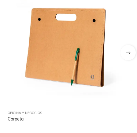
OFICINA Y NEGOCIOS
OFI
Carpeta
Lá