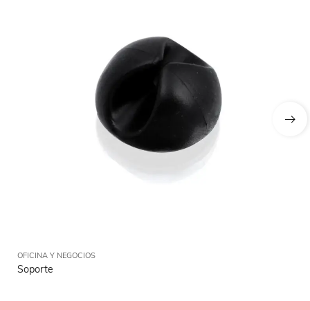
OFICINA Y NEGOCIOS
OFI
Soporte
Ca