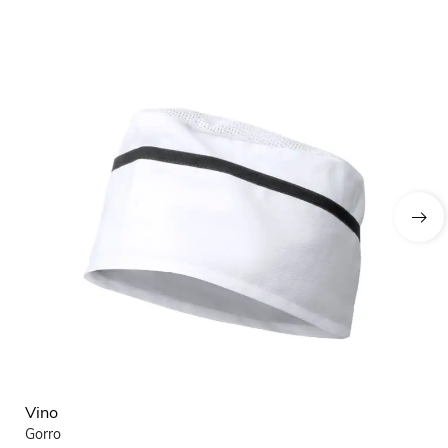
Vino
Vi
Gorro
Pu