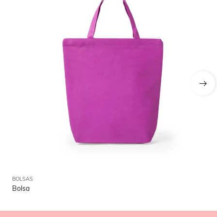
BOLSAS
BO
Bolsa
Bo