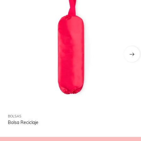
BOLSAS
BO
Bolsa Reciclaje
Bo