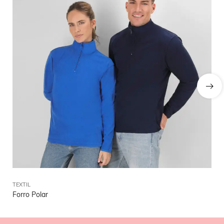
TEXTIL
TEX
Forro Polar
Pa