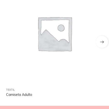
TEXTIL
TEX
Camiseta Adulto
Ch