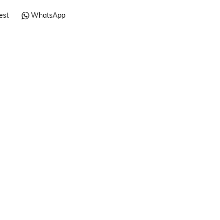
est
WhatsApp
OFICINA Y NEGO
Identificador