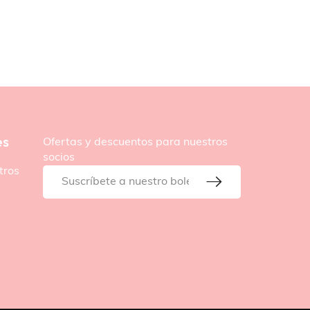
es
Ofertas y descuentos para nuestros
socios
tros