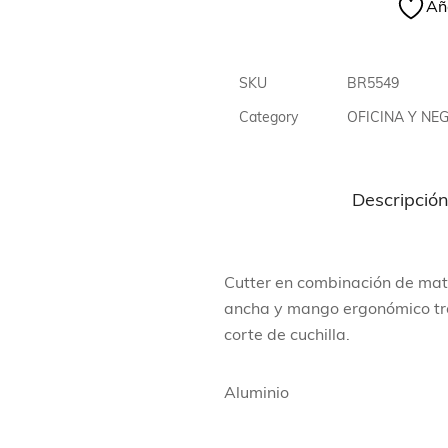
Aña
SKU
BR5549
Category
OFICINA Y NE
Descripció
Cutter en combinación de mate
ancha y mango ergonómico tro
corte de cuchilla.
Aluminio