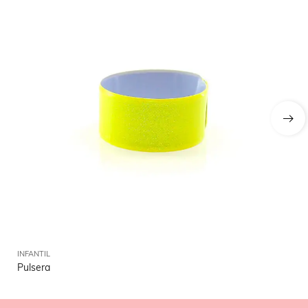
INFANTIL
INF
Pulsera
Mo