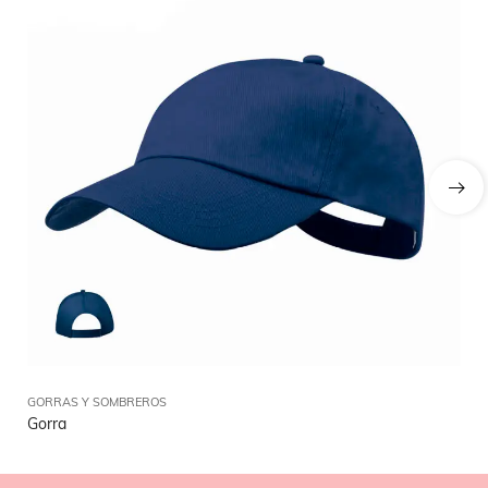
GORRAS Y SOMBREROS
GO
Gorra
Go