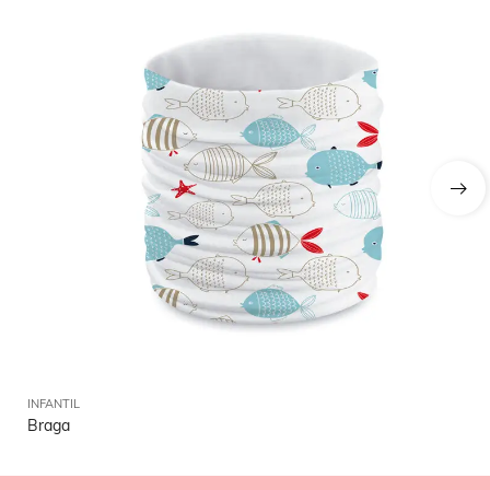
INFANTIL
INF
Braga
Po