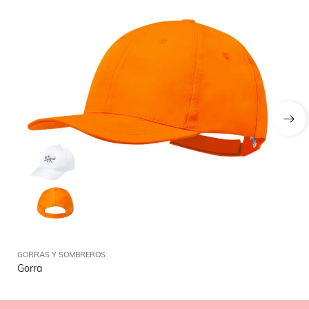
GORRAS Y SOMBREROS
GO
Gorra
Go