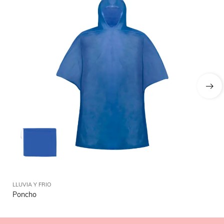
LLUVIA Y FRIO
LLU
Poncho
Pa