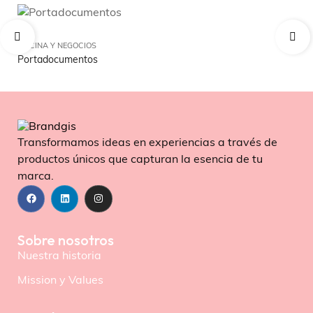
OFICINA Y NEGOCIOS
OFI
Portadocumentos
Ci
Transformamos ideas en experiencias a través de
productos únicos que capturan la esencia de tu
marca.
Sobre nosotros
Nuestra historia
Mission y Values