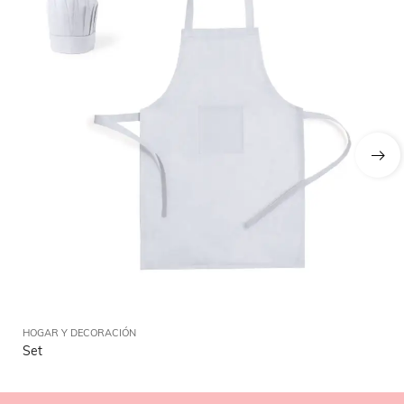
HOGAR Y DECORACIÓN
HO
Set
Im