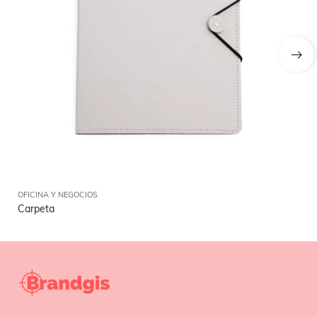
OFICINA Y NEGOCIOS
OFI
Carpeta
So