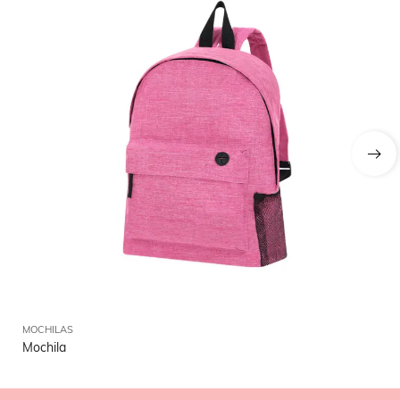
MOCHILAS
MO
Mochila
Ri