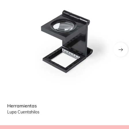
Herramientas
He
Lupa Cuentahilos
Mu