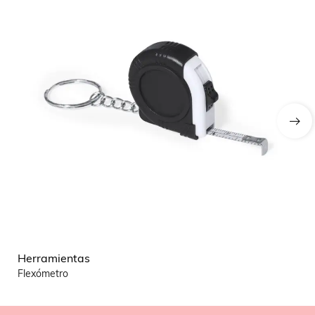
Herramientas
He
Flexómetro
Na