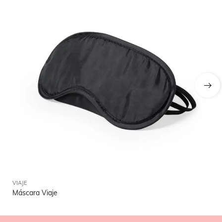
VIAJE
VIA
Máscara Viaje
Po