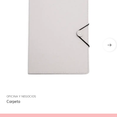
OFICINA Y NEGOCIOS
OFI
Carpeta
Ca