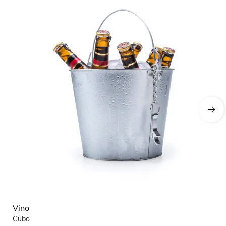
Vino
Vi
Cubo
De