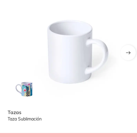
Tazas
Ta
Taza Sublimación
Bi