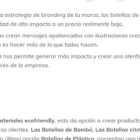
na estrategia de branding de tu marca, las botellas d
dad de alto impacto a un precio realmente bajo.
s crean mensajes apalancados con ilustraciones creat
a es hacer más de lo que todos hacen.
ia nos permite generar más impacto y crear una iden
ores de la empresa.
ateriales ecofriendly
, esto da opción a crear produc
os clientes.
Las Botellas de Bambú
,
Las Botellas cris
n última opción
Botellas de Plástico
, presentan una 