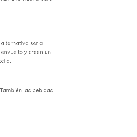
lternativa sería
a envuelto y creen un
ella.
 También las bebidas