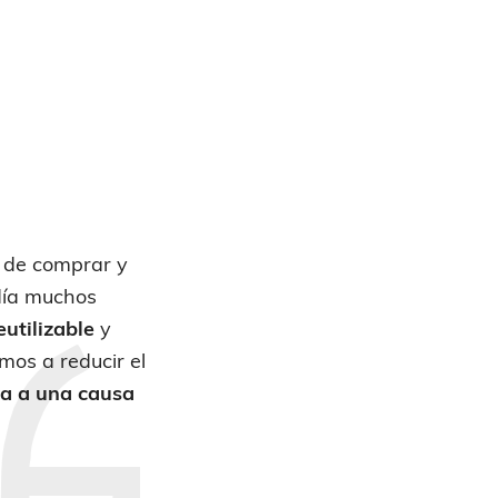
 de comprar y
 día muchos
eutilizable
y
os a reducir el
a a una
causa