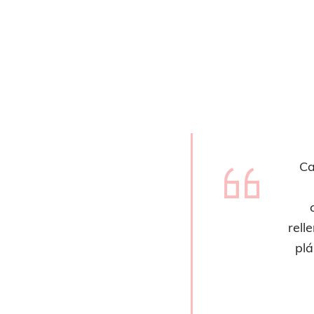
Ca
rell
plá