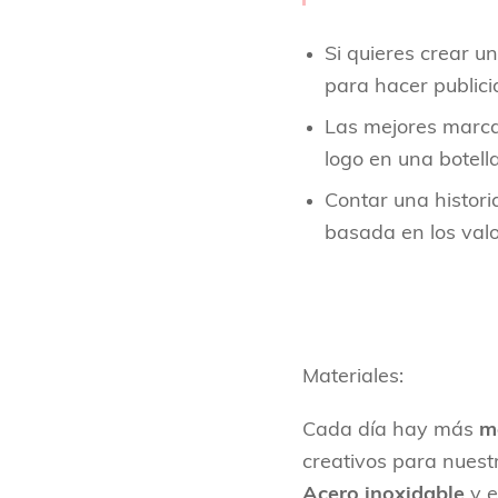
Si quieres crear u
para hacer publici
Las mejores marca
logo en una botell
Contar una histor
basada en los val
Materiales:
Cada día hay más
m
creativos para nuestr
Acero inoxidable
y e