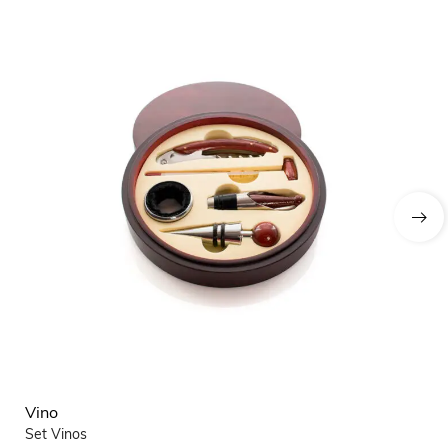
Vino
Vi
Set Vinos
Go