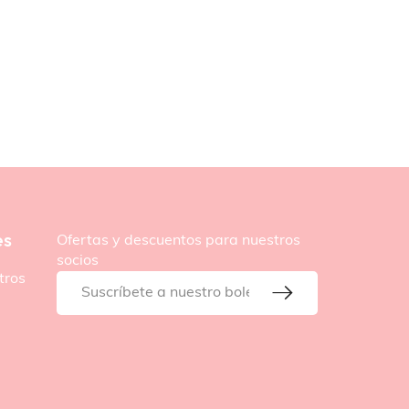
es
Ofertas y descuentos para nuestros
socios
tros