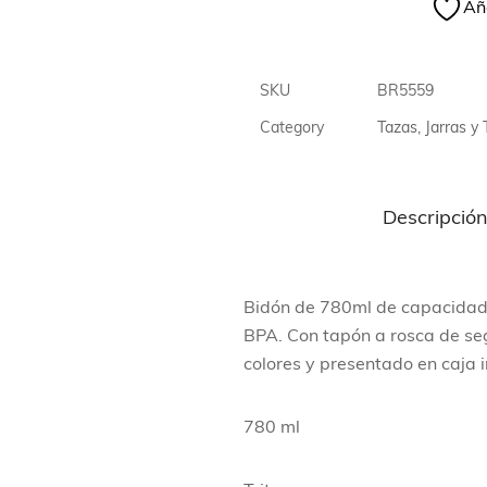
Aña
SKU
BR5559
Category
Tazas, Jarras y 
Descripció
Bidón de 780ml de capacidad en
BPA. Con tapón a rosca de se
colores y presentado en caja i
780 ml