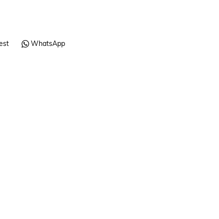
est
WhatsApp
Tazas
Bidón