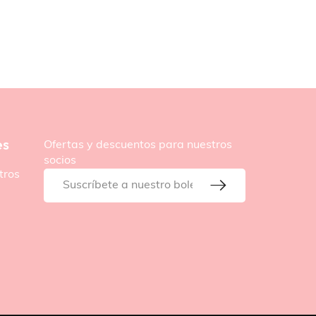
es
Ofertas y descuentos para nuestros
socios
tros