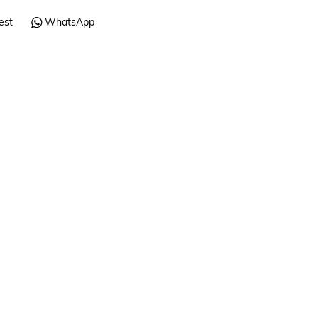
est
WhatsApp
VERANO Y PLAYA
Portatodo