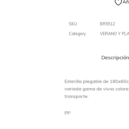
Aña
SKU
BR5512
Category
VERANO Y PL
Descripció
Esterilla plegable de 180x60c
variada gama de vivos colores 
transporte.
PP