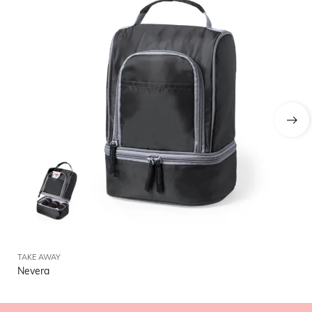
TAKE AWAY
TA
Nevera
Ne