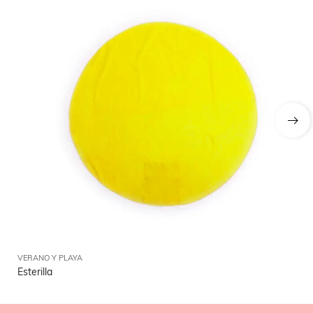
VERANO Y PLAYA
VE
Esterilla
Ga