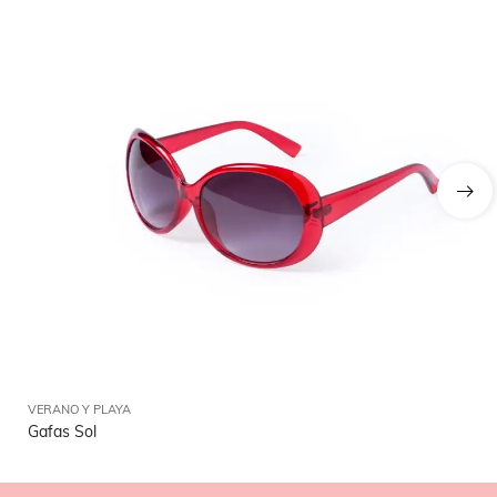
VERANO Y PLAYA
VE
Gafas Sol
Ga