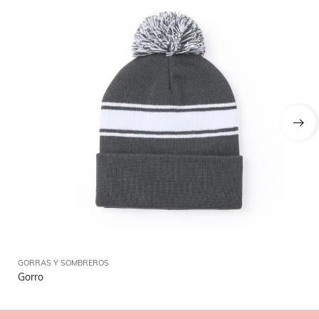
GORRAS Y SOMBREROS
GO
Gorro
Go