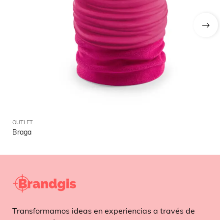
OUTLET
OU
Braga
Ga
Transformamos ideas en experiencias a través de