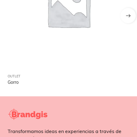
OUTLET
OU
Gorro
So
Transformamos ideas en experiencias a través de