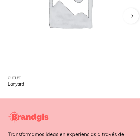
OUTLET
OU
Lanyard
Br
Transformamos ideas en experiencias a través de