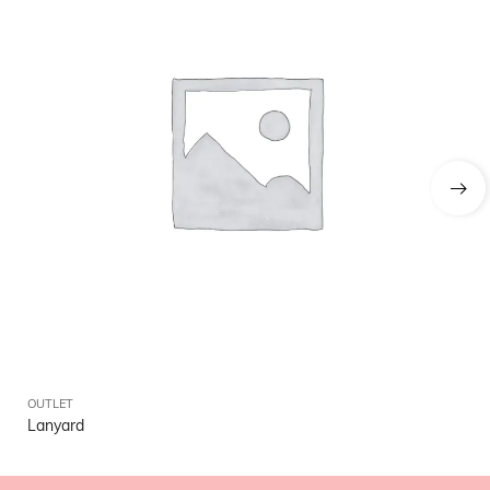
OUTLET
OU
Lanyard
Go