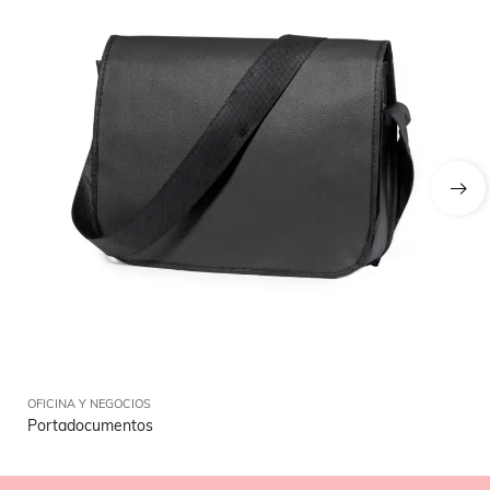
OFICINA Y NEGOCIOS
OFI
Portadocumentos
Id