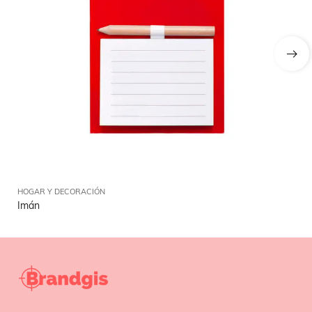
HOGAR Y DECORACIÓN
HO
Imán
Sa