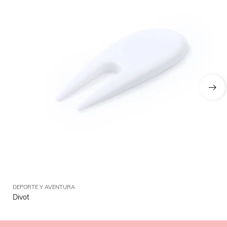
DEPORTE Y AVENTURA
DE
Divot
Ri