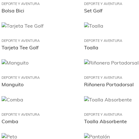
DEPORTE Y AVENTURA
DEPORTE Y AVENTURA
Bolsa Bici
Set Golf
DEPORTE Y AVENTURA
DEPORTE Y AVENTURA
Tarjeta Tee Golf
Toalla
DEPORTE Y AVENTURA
DEPORTE Y AVENTURA
Manguito
Riñonera Portadorsal
DEPORTE Y AVENTURA
DEPORTE Y AVENTURA
Comba
Toalla Absorbente