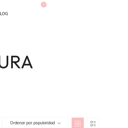
0
LOG
TURA
Ordenar por popularidad