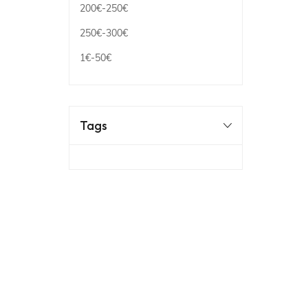
200€
-
250€
250€
-
300€
1€
-
50€
Tags