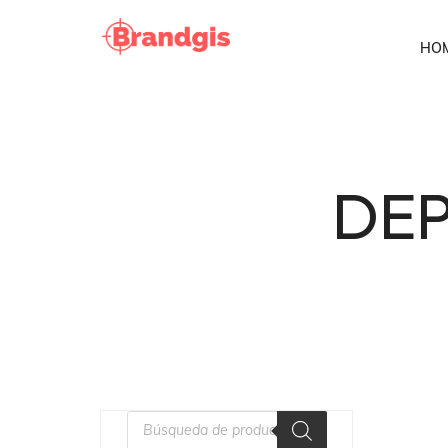
HO
DEP