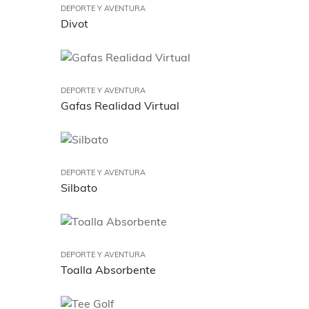
DEPORTE Y AVENTURA
Divot
DEPORTE Y AVENTURA
Gafas Realidad Virtual
DEPORTE Y AVENTURA
Silbato
DEPORTE Y AVENTURA
Toalla Absorbente