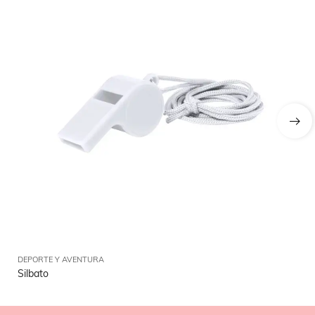
DEPORTE Y AVENTURA
DE
Silbato
To