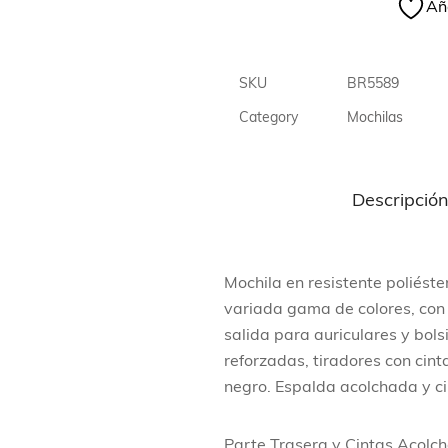
Aña
SKU
BR5589
Category
Mochilas
Descripció
Mochila en resistente poliést
variada gama de colores, con c
salida para auriculares y bolsi
reforzadas, tiradores con cint
negro. Espalda acolchada y c
Parte Trasera y Cintas Acolc