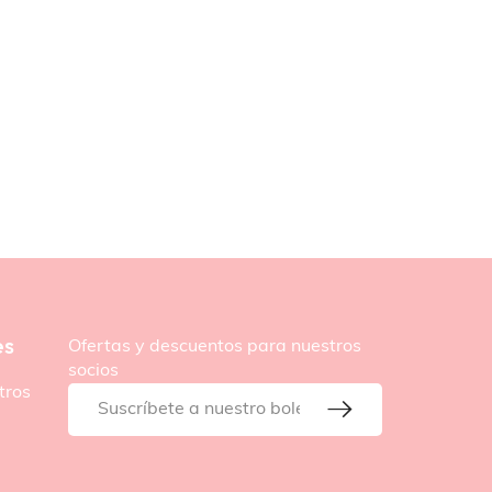
es
Ofertas y descuentos para nuestros
socios
tros