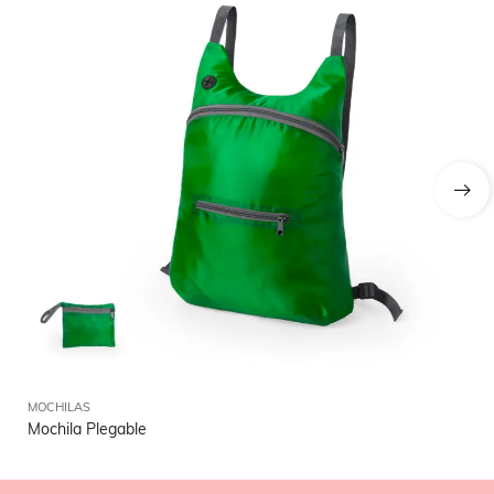
MOCHILAS
MO
Mochila Plegable
Mo