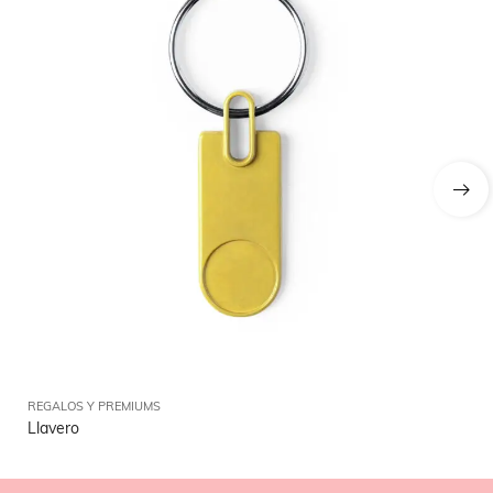
REGALOS Y PREMIUMS
RE
Llavero
Pl