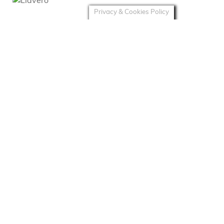
Privacy & Cookies Policy
REGALOS Y PREMIUMS
Llavero
REGALOS Y PREMIUMS
Encendedor
REGALOS Y PREMIUMS
Inyectora
REGALOS Y PREMIUMS
Grinder