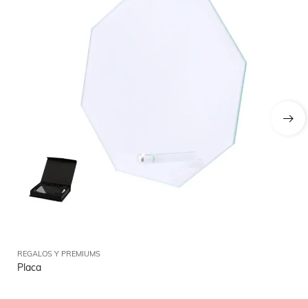
REGALOS Y PREMIUMS
RE
Placa
Ga