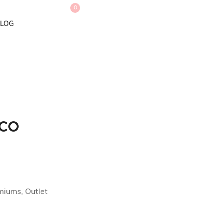
0
LOG
co
miums, Outlet