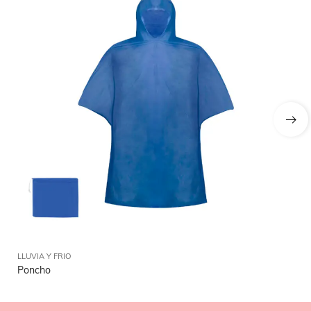
LLUVIA Y FRIO
LLU
Poncho
Bu