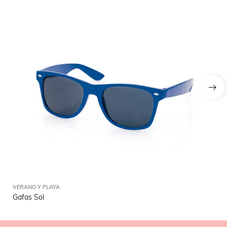
VERANO Y PLAYA
VE
Gafas Sol
Po