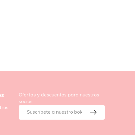
es
Ofertas y descuentos para nuestros
socios
tros