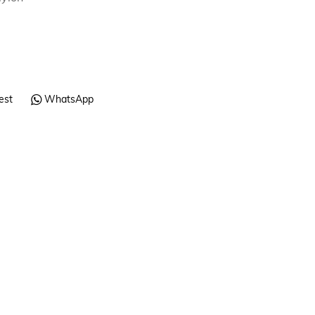
est
WhatsApp
VERANO Y PLAYA
Esterilla