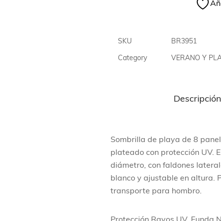
Aña
SKU
BR3951
Category
VERANO Y PL
Descripció
Sombrilla de playa de 8 panele
plateado con protección UV. 
diámetro, con faldones latera
blanco y ajustable en altura.
transporte para hombro.
Protección Rayos UV. Funda 